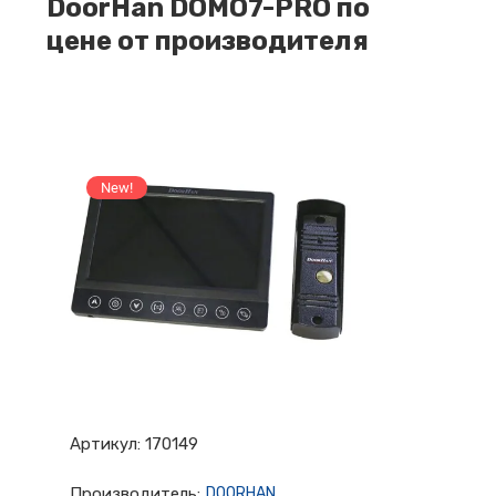
DoorHan DOMO7-PRO по
цене от производителя
New!
Артикул:
170149
Производитель:
DOORHAN