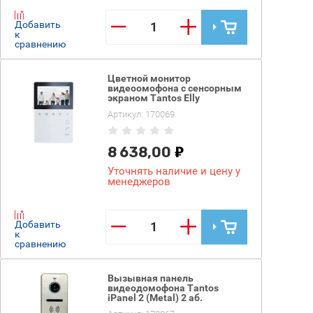
−
+
Добавить
к
сравнению
Цветной монитор
видеоомофона с сенсорным
экраном Tantos Elly
Артикул:
170069
8 638,00
Уточнять наличие и цену у
менеджеров
−
+
Добавить
к
сравнению
Вызывная панель
видеодомофона Tantos
iPanel 2 (Metal) 2 аб.