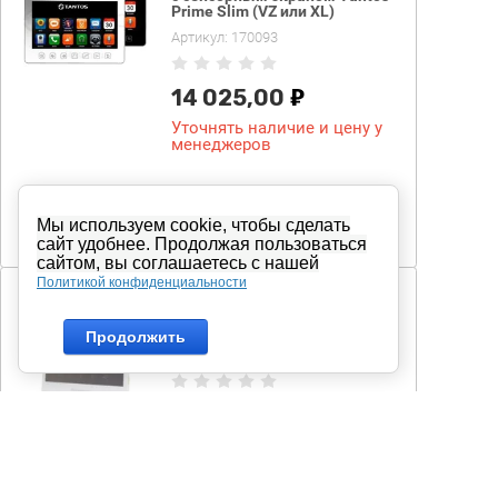
Prime Slim (VZ или XL)
Артикул:
170093
14 025,00
Уточнять наличие и цену у
менеджеров
−
+
Добавить
Мы используем cookie, чтобы сделать
к
сравнению
сайт удобнее. Продолжая пользоваться
сайтом, вы соглашаетесь с нашей
Политикой конфиденциальности
Цветной монитор домофона
с сенсорным экраном Tantos
Selina HD M (VZ или XL)
Продолжить
Артикул:
170054
14 355,00
Уточнять наличие и цену у
менеджеров