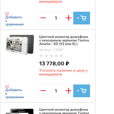
менеджеров
−
+
Добавить
к
сравнению
Цветной монитор домофона
с сенсорным экраном Tantos
Amelie - SD (VZ или XL)
Артикул:
170087
13 778,00
Уточнять наличие и цену у
менеджеров
−
+
Добавить
к
сравнению
Цветной монитор домофона
с сенсорным экраном Tantos