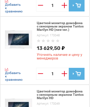
−
+
Добавить
к
сравнению
Цветной монитор домофона
с сенсорным экраном Tantos
Marilyn HD (new ver.)
Артикул:
170048
13 629,50
Уточнять наличие и цену у
менеджеров
−
+
Добавить
к
сравнению
Цветной монитор домофона
с сенсорным экраном Tantos
Marilyn HD
Артикул:
170049