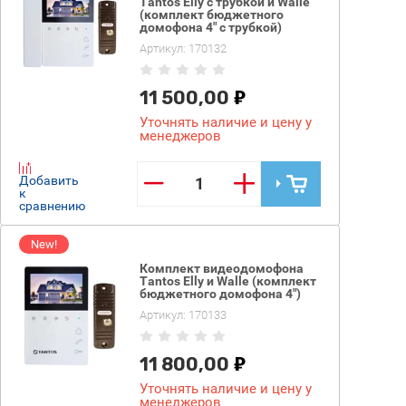
Tantos Elly с трубкой и Walle
(комплект бюджетного
домофона 4" с трубкой)
Артикул:
170132
11 500,00
Уточнять наличие и цену у
менеджеров
−
+
Добавить
к
сравнению
New!
Комплект видеодомофона
Tantos Elly и Walle (комплект
бюджетного домофона 4")
Артикул:
170133
11 800,00
Уточнять наличие и цену у
менеджеров