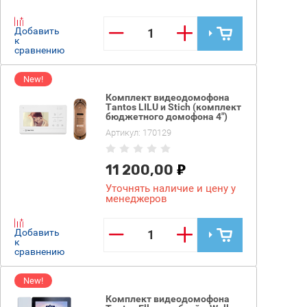
−
+
Добавить
к
сравнению
New!
Комплект видеодомофона
Tantos LILU и Stich (комплект
бюджетного домофона 4")
Артикул:
170129
11 200,00
Уточнять наличие и цену у
менеджеров
−
+
Добавить
к
сравнению
New!
Комплект видеодомофона