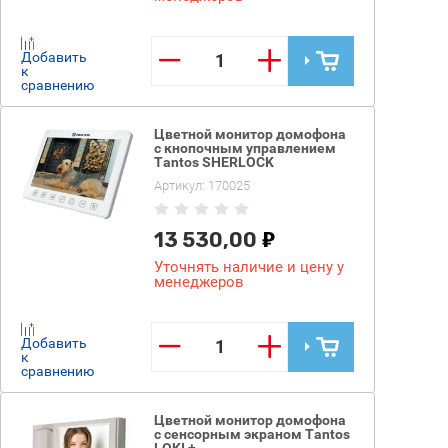
−
+
Добавить
к
сравнению
Цветной монитор домофона
с кнопочным управлением
Tantos SHERLOCK
Артикул:
170025
13 530,00
Уточнять наличие и цену у
менеджеров
−
+
Добавить
к
сравнению
Цветной монитор домофона
с сенсорным экраном Tantos
LOKI +