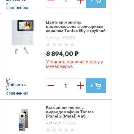
к
сравнению
Цветной монитор
видеоомофона с сенсорным
экраном Tantos Elly с трубкой
Артикул:
170070
8 894,00
Уточнять наличие и цену у
менеджеров
−
+
Добавить
к
сравнению
Вызывная панель
видеодомофона Tantos
iPanel 2 (Metal) 4 аб.
Артикул:
170068