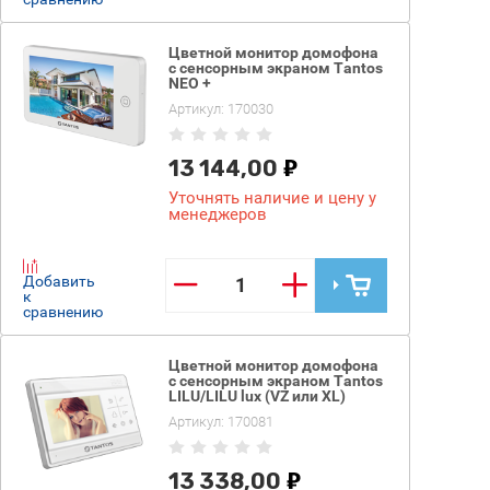
Цветной монитор домофона
с сенсорным экраном Tantos
NEO +
Артикул:
170030
13 144,00
Уточнять наличие и цену у
менеджеров
−
+
Добавить
к
сравнению
Цветной монитор домофона
с сенсорным экраном Tantos
LILU/LILU lux (VZ или XL)
Артикул:
170081
13 338,00