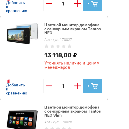
−
+
Добавить
к
сравнению
Цветной монитор домофона
с сенсорным экраном Tantos
NEO
Артикул:
170027
13 118,00
Уточнять наличие и цену у
менеджеров
−
+
Добавить
к
сравнению
Цветной монитор домофона
с сенсорным экраном Tantos
NEO Slim
Артикул:
170028