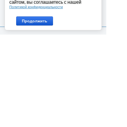
сайтом, вы соглашаетесь с нашей
Политикой конфиденциальности
Продолжить
Интернет магазин ABIRON.RU предлагает
широкий выбор оборудования и сопутствующих
материалов для организации систем
безопасности. Мы предлагаем широкий
ассортимент оборудования для решения любых
задач от простого приобретения домофона до
поставки сложных комплексов безопасности.
Работаем как с бюджетными учреждениями так и
с коммерческими организациями. Нашим
главным преимуществом является наличие
высококвалифицированных специалистов
консультантов, который помогут сделать
правильный выбор и подобрать правильное
техническое решение. География нашего
магазина: основная локация нашего магазина г.
Красноярск — центр сибири. осуществляем
оперативные поставки товара в города: Ачинск,
Шарыпово, Назарово, Канск, Лесосибирск,