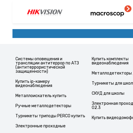
Системы оповещения и
Купить комплекты
трансляции антитеррор по АТЗ
видеонаблюдения
(антитеррористической
защищенности)
Металлодетекторы 
Купить ip-камеру
Турникеты для шко
видеонаблюдения
СКУД для школы
Металлоискатель купить
Электронная проходн
Ручные металлодетекторы
02.3
Турникеты триподы PERCO купить
Купить видеодомоф
Электронные проходные