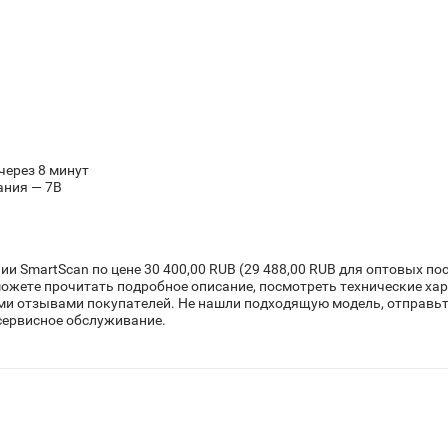
через 8 минут
ания — 7В
и SmartScan по цене 30 400,00 RUB (29 488,00 RUB для оптовых пос
 можете прочитать подробное описание, посмотреть технические х
ми отзывами покупателей. Не нашли подходящую модель, отправьт
 сервисное обслуживание.