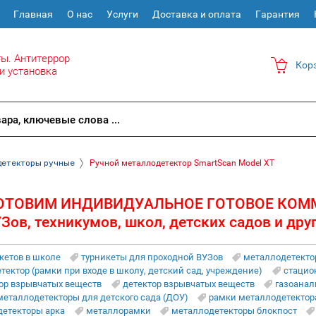
Главная
О нас
Услуги
Доставка и оплата
Гарантия
ы. Антитеррор
Кор
и установка
детекторы ручные
Ручной металлодетектор SmartScan Model ХT
ОТОВИМ ИНДИВИДУАЛЬНОЕ ГОТОВОЕ КОМ
Зов, техникумов, школ, детских садов и дру
кетов в школе
турникеты для проходной ВУЗов
металлодетекто
ектор (рамки при входе в школу, детский сад, учреждение)
стацио
ор взрывчатых веществ
детектор взрывчатых веществ
газоанал
металлодетекторы для детского сада (ДОУ)
рамки металлодетектор
детекторы арка
металлорамки
металлодетекторы блокпост