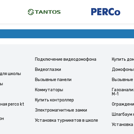
Подключение видеодомофона
Купить до
Видеоглазки
Домофоны 
для школы
Вызывные панели
Вызывные 
лы
Коммутаторы
Газоанали
М-1
Купить контроллер
ая perco kt
Ограждение
Электромагнитные замки
Шлагбаум 
он
Установка турникетов в школе
Установка