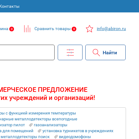
Контакты
зина
Сравнить товары
info@abiron.ru
0
0
МЕРЧЕСКОЕ ПРЕДЛОЖЕНИЕ
гих учреждений и организаций!
ры с функцией измерения температуры
нарные металлодетекторы всепогодные
изатор пилот
газоанализаторы
а для помещений
установка турникетов в учреждениях
металлодетекторы поиск
видеодомофоны