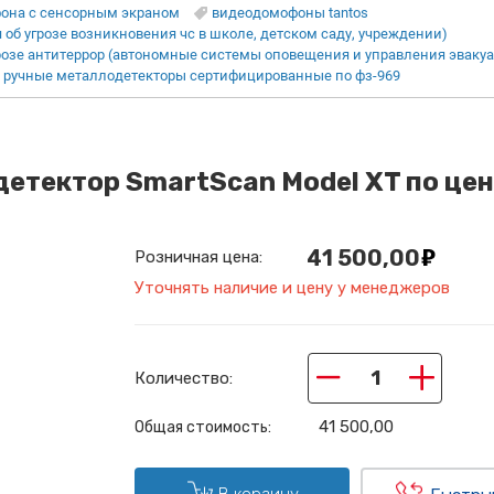
она с сенсорным экраном
видеодомофоны tantos
об угрозе возникновения чс в школе, детском саду, учреждении)
озе антитеррор (автономные системы оповещения и управления эвакуа
ручные металлодетекторы сертифицированные по фз-969
етектор SmartScan Model ХT по це
41 500,00
Розничная цена:
Уточнять наличие и цену у менеджеров
−
+
Количество:
41 500,00
Общая стоимость:
В корзину