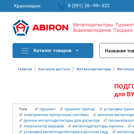
Металлодетекторы. Турникет
Видеонаблюдение. Продажа 
Каталог товаров
Главная
Контроль доступа
Металлодетекторы
Металло
ПОДГ
для ВУ
Теги
турникет
турникет трипод
установка турни
электронные пропускные системы
арочные металлодет
ручные металлодетекторы для досмотра
газоанализат
локализатор взрывов
металлодетекторы паутина
установка металлодетекторов в детском саду
металло