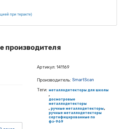
цией при теракте)
не производителя
Артикул:
141169
Производитель:
SmartScan
Теги:
металлодетекторы для школы
,
досмотровые
металлодетекторы
,
,
ручные металлодетекторы
ручные металлодетекторы
сертифицированные по
фз-969