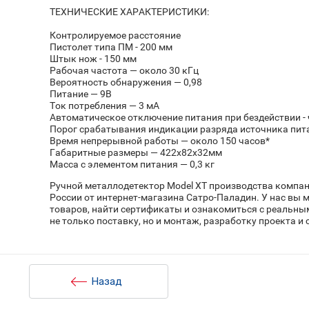
ТЕХНИЧЕСКИЕ ХАРАКТЕРИСТИКИ:
Контролируемое расстояние
Пистолет типа ПМ - 200 мм
Штык нож - 150 мм
Рабочая частота — около 30 кГц
Вероятность обнаружения — 0,98
Питание — 9В
Ток потребления — 3 мА
Автоматическое отключение питания при бездействии - 
Порог срабатывания индикации разряда источника пит
Время непрерывной работы — около 150 часов*
Габаритные размеры — 422х82х32мм
Масса с элементом питания — 0,3 кг
Ручной металлодетектор Model ХT производства компани
России от интернет-магазина Сатро-Паладин. У нас вы
товаров, найти сертификаты и ознакомиться с реальны
не только поставку, но и монтаж, разработку проекта и
Назад