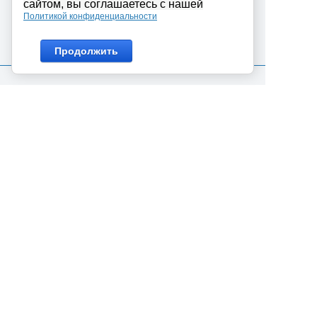
сайтом, вы соглашаетесь с нашей
Политикой конфиденциальности
Продолжить
Интернет магазин ABIRON.RU предлагает
широкий выбор оборудования и сопутствующих
материалов для организации систем
безопасности. Мы предлагаем широкий
ассортимент оборудования для решения любых
задач от простого приобретения домофона до
поставки сложных комплексов безопасности.
Работаем как с бюджетными учреждениями так и
с коммерческими организациями. Нашим
главным преимуществом является наличие
высококвалифицированных специалистов
консультантов, который помогут сделать
правильный выбор и подобрать правильное
техническое решение. География нашего
магазина: основная локация нашего магазина г.
Красноярск — центр сибири. осуществляем
оперативные поставки товара в города: Ачинск,
Шарыпово, Назарово, Канск, Лесосибирск,