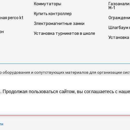
Коммутаторы
Газоанали
М-1
Купить контроллер
ая perco kt
Ограждение
Электромагнитные замки
Шлагбаум 
он
Установка турникетов в школе
Установка
р оборудования и сопутствующих материалов для организации сис
риобретения домофона до поставки сложных комплексов безопасно
еством является наличие высококвалифицированных специалисто
афия нашего магазина: основная локация нашего магазина г. Крас
е. Продолжая пользоваться сайтом, вы соглашаетесь с наш
ибирск, Енисейск, Железногорск, Саяногорск, Кызыл, Кемерово, Нв
востока.
Политика конфиденциальности
ти