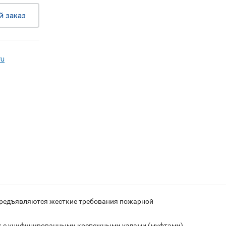
й заказ
ru
предъявляются жесткие требования пожарной
ек с унифицированными крепежными узлами (муфтами),