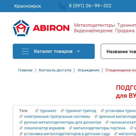
Металлодетекторы. Турникет
Видеонаблюдение. Продажа 
Каталог товаров
Главная
Контроль доступа
Ограждения
Стационарное ог
ПОДГ
для ВУ
Теги
турникет
турникет трипод
установка турни
электронные пропускные системы
арочные металлодет
ручные металлодетекторы для досмотра
газоанализат
локализатор взрывов
металлодетекторы паутина
установка металлодетекторов в детском саду
металло