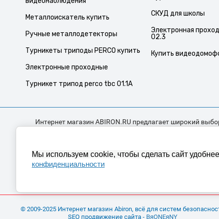
видеонаблюдения
СКУД для школы
Металлоискатель купить
Электронная проходн
Ручные металлодетекторы
02.3
Турникеты триподы PERCO купить
Купить видеодомоф
Электронные проходные
Турникет трипод perco tbc 01.1A
Интернет магазин ABIRON.RU предлагает широкий выбо
оборудования для решения любых задач от простого п
коммерческими организациями. Нашим главным преимущ
выбор и подобрать правильное техническое решение. Геогр
Мы используем cookie, чтобы сделать сайт удобне
товара в города: Ачинск, Шарыпово, Назарово, Канск, Лесос
конфиденциальности
© 2009-2025 Интернет магазин Abiron, всё для систем безопаснос
SEO продвижение сайта -
BяONEяNY