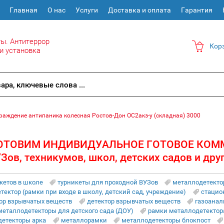
Главная
О нас
Услуги
Доставка и оплата
Гарантия
ы. Антитеррор
Кор
и установка
раждение антипаника колесная Ростов-Дон ОС2акз-у (складная) 3000
ОТОВИМ ИНДИВИДУАЛЬНОЕ ГОТОВОЕ КОМ
Зов, техникумов, школ, детских садов и дру
кетов в школе
турникеты для проходной ВУЗов
металлодетекто
ектор (рамки при входе в школу, детский сад, учреждение)
стацио
ор взрывчатых веществ
детектор взрывчатых веществ
газоанал
металлодетекторы для детского сада (ДОУ)
рамки металлодетектор
детекторы арка
металлорамки
металлодетекторы блокпост