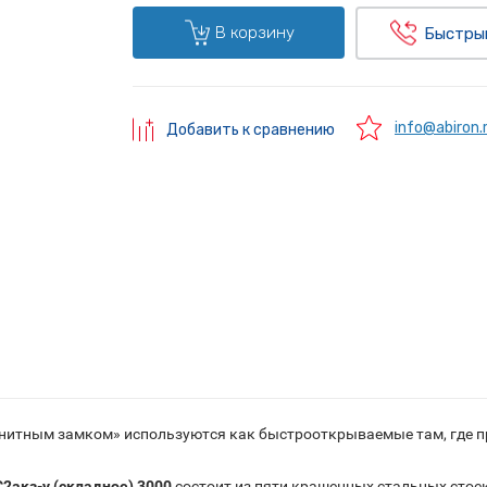
В корзину
Быстры
info@abiron.
Добавить к сравнению
нитным замком» используются как быстрооткрываемые там, где 
акз-у (складное) 3000
состоит из пяти крашенных стальных сто