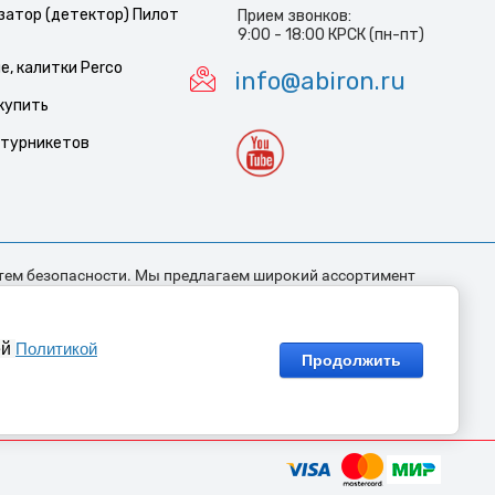
затор (детектор) Пилот
Прием звонков:
9:00 - 18:00 КРСК (пн-пт)
, калитки Perco
info@abiron.ru
купить
 турникетов
тем безопасности. Мы предлагаем широкий ассортимент
сти. Работаем как с бюджетными учреждениями так и с
в консультантов, который помогут сделать правильный
ноярск — центр сибири. осуществляем оперативные поставки
ей
Политикой
окузнецк, Братск, Тайшет и другие города Сибири и Дальнего
Продолжить