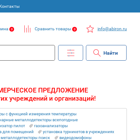
Контакты
зина
Сравнить товары
info@abiron.ru
0
0
МЕРЧЕСКОЕ ПРЕДЛОЖЕНИЕ
гих учреждений и организаций!
ры с функцией измерения температуры
нарные металлодетекторы всепогодные
изатор пилот
газоанализаторы
а для помещений
установка турникетов в учреждениях
металлодетекторы поиск
видеодомофоны