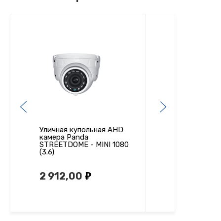
Уличная купольная AHD
Уличная купольна
камера Panda
(TVI, CVI) камера
STREETDOME - MINI 1080
STREETDOME - MI
(3.6)
(2.8)
2 912,00
3 094,00