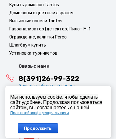
Купить домофон Tantos
Домофоны с цветным экраном
Вызывные панели Tantos
Газоанализатор (детектор) Пилот М-1
Ограждение, калитки Perco
Шлагбаум купить
Установка турникетов
Связь с нами
8(391)26-99-322
Заказать обратный звонок
Прием звонков:
Мы используем cookie, чтобы сделать
9:00 - 18:00 КРСК (пн-пт)
сайт удобнее. Продолжая пользоваться
сайтом, вы соглашаетесь с нашей
Политикой конфиденциальности
info@abiron.ru
Продолжить