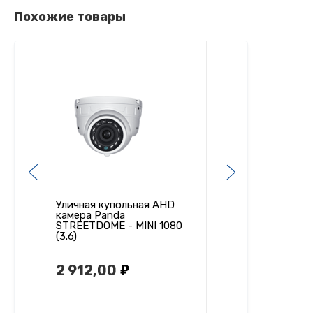
Похожие товары
Уличная купольная AHD
Уличная купольна
камера Panda
(TVI, CVI) камера
STREETDOME - MINI 1080
STREETDOME - MI
(3.6)
(2.8)
2 912,00
3 094,00