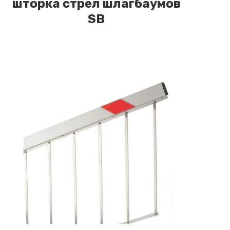
шторка стрел шлагбаумов
SB